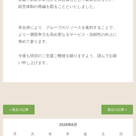
経営体制の再編を図ることといたしました。
本合併により、グループのリソースを集約することで、
より一層競争力を高め更なるサービス・信頼性の向上に
努めて参ります。
今後も倍旧のご支援ご鞭撻を賜りますよう、謹んでお願
い申し上げます。
< 過去の記事
最近の記事 >
2026年8月
月
火
水
木
金
土
日